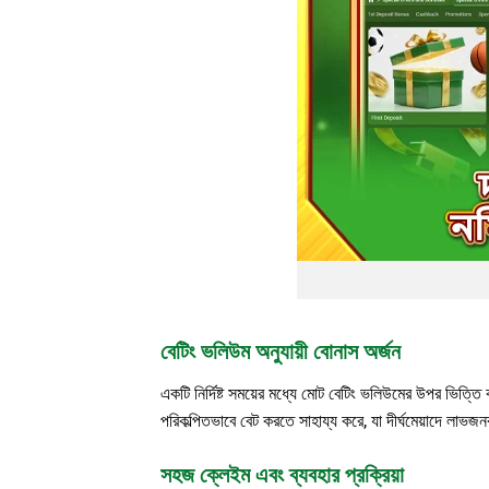
বেটিং ভলিউম অনুযায়ী বোনাস অর্জন
একটি নির্দিষ্ট সময়ের মধ্যে মোট বেটিং ভলিউমের উপর ভিত্ত
পরিকল্পিতভাবে বেট করতে সাহায্য করে, যা দীর্ঘমেয়াদে লাভজ
সহজ ক্লেইম এবং ব্যবহার প্রক্রিয়া