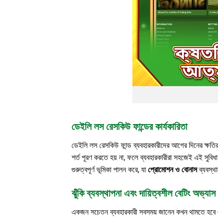
ডেইলি লস রেসকিউ ফান্ডের কার্যকারিতা
ডেইলি লস রেসকিউ ফান্ড ব্যবহারকারীদের আগের দিনের ক্ষতির 
শর্ত পূরণ করতে হয় না, ফলে ব্যবহারকারীরা সহজেই এই সুবিধ
গুরুত্বপূর্ণ ভূমিকা পালন করে, যা
প্রোমোশন ও বোনাস
ব্যবস্থ
ঝুঁকি ব্যবস্থাপনা এবং দায়িত্বশীল বেটিং অভ্যাস
একজন সচেতন ব্যবহারকারী সবসময় জানেন কখন থামতে হবে এবং কতট