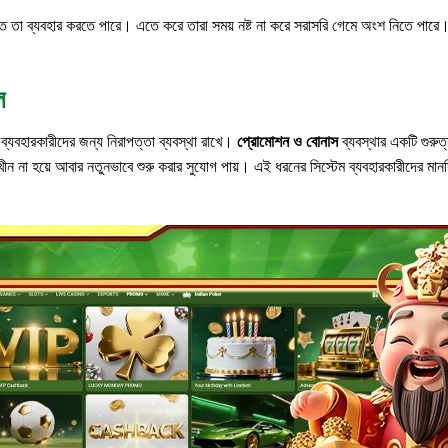
দ্রুত তা ব্যবহার করতে পারে। এতে করে তারা সময় নষ্ট না করে সরাসরি গেমে অংশ নিতে পার
ল
 ব্যবহারকারীদের জন্য নিরাপত্তা ব্যবস্থা রাখে।
প্রোমোশন ও বোনাস
ব্যবস্থার একটি গুরুত
্মুখীন না হয়ে আবার নতুনভাবে শুরু করার সুযোগ পায়। এই ধরনের সিস্টেম ব্যবহারকারীদের মানসি