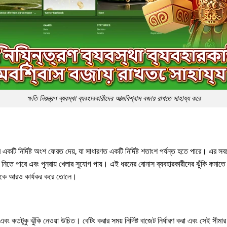
ক্ষতি নিয়ন্ত্রণ ব্যবস্থা ব্যবহারকারীদের আত্মবিশ্বাস বজায় রাখতে সাহায্য করে
একটি নির্দিষ্ট অংশ ফেরত দেয়, যা সাধারণত একটি নির্দিষ্ট শতাংশ পর্যন্ত হতে পারে। এর 
া নিতে পারে এবং পুনরায় খেলার সুযোগ পায়। এই ধরনের বোনাস ব্যবহারকারীদের ঝুঁকি কমাতে
াকে আরও কার্যকর করে তোলে।
ুকু ঝুঁকি নেওয়া উচিত। বেটিং করার সময় নির্দিষ্ট বাজেট নির্ধারণ করা এবং সেই সীমার মধ্য