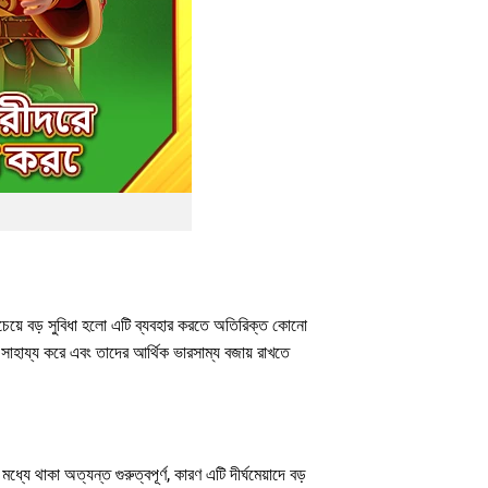
সবচেয়ে বড় সুবিধা হলো এটি ব্যবহার করতে অতিরিক্ত কোনো
 সাহায্য করে এবং তাদের আর্থিক ভারসাম্য বজায় রাখতে
ে থাকা অত্যন্ত গুরুত্বপূর্ণ, কারণ এটি দীর্ঘমেয়াদে বড়