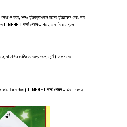
থাপন করে, WG ইন্টারন্যাশনাল মানের ইন্টারফেস দেয়, আর
ফলে
LINEBET কার্ড গেমস
-এ প্রত্যেকে নিজের পছন্দ
, যা লাইভ বেটিংয়ের জন্য গুরুত্বপূর্ণ। উচ্চমানের
ের কারণে জনপ্রিয়।
LINEBET কার্ড গেমস
-এ এই সেকশন