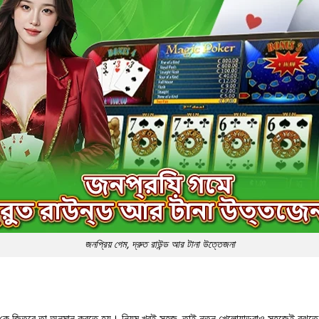
জনপ্রিয় গেম, দ্রুত রাউন্ড আর টানা উত্তেজনা
ে জিতবে তা অনুমান করতে হয়। নিয়ম খুবই সহজ, তাই নতুন খেলোয়াড়রাও সহজেই বুঝতে