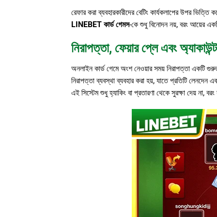
রেফার করা ব্যবহারকারীদের বেটিং কার্যকলাপের উপর ভিত্তি 
LINEBET কার্ড গেমস
-কে শুধু বিনোদন নয়, বরং আয়ের একট
নিরাপত্তা, ফেয়ার প্লে এবং অ্যাকাউন্ট 
অনলাইন কার্ড গেমে অংশ নেওয়ার সময় নিরাপত্তা একটি গুরু
নিরাপত্তা ব্যবস্থা ব্যবহার করা হয়, যাতে প্রতিটি লেনদেন 
এই সিস্টেম শুধু হ্যাকিং বা প্রতারণা থেকে সুরক্ষা দেয় না, বর