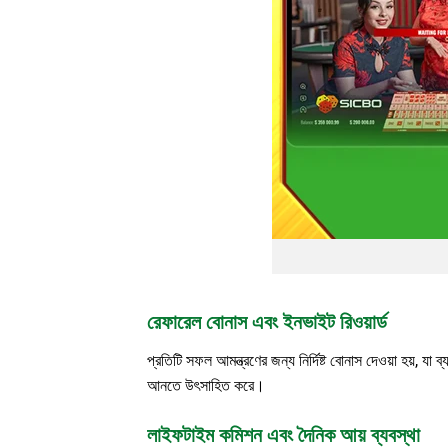
রেফারেল বোনাস এবং ইনভাইট রিওয়ার্ড
প্রতিটি সফল আমন্ত্রণের জন্য নির্দিষ্ট বোনাস দেওয়া হয়, 
আনতে উৎসাহিত করে।
লাইফটাইম কমিশন এবং দৈনিক আয় ব্যবস্থা