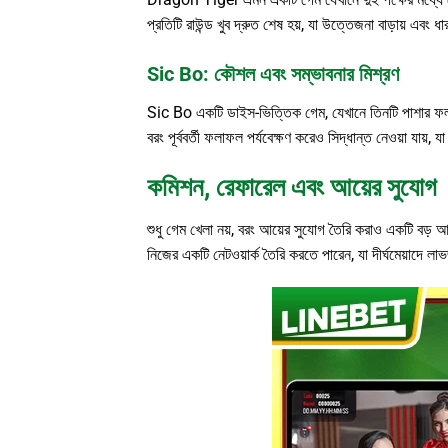
প্রতিটি রাউন্ড খুব দ্রুত শেষ হয়, যা উত্তেজনা বাড়ায় এবং 
Sic Bo: কৌশল এবং সম্ভাবনার মিশ্রণ
Sic Bo একটি ডাইস-ভিত্তিক গেম, যেখানে তিনটি পাশার ফলা
বরং পূর্ববর্তী ফলাফল পর্যবেক্ষণ করেও সিদ্ধান্ত নেওয়া যায়, 
কমিশন, রেফারেল এবং আয়ের সুযোগ
শুধু গেম খেলা নয়, বরং আয়ের সুযোগ তৈরি করাও একটি বড় 
নিজের একটি নেটওয়ার্ক তৈরি করতে পারেন, যা দীর্ঘমেয়াদে 