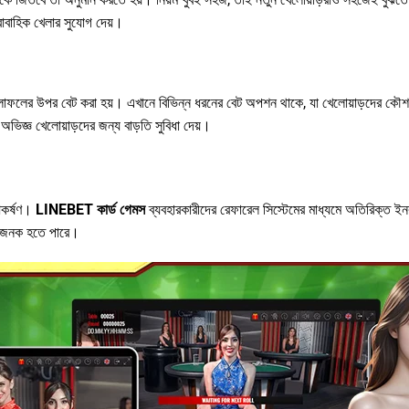
ধারাবাহিক খেলার সুযোগ দেয়।
ফলের উপর বেট করা হয়। এখানে বিভিন্ন ধরনের বেট অপশন থাকে, যা খেলোয়াড়দের কৌশল
যা অভিজ্ঞ খেলোয়াড়দের জন্য বাড়তি সুবিধা দেয়।
আকর্ষণ।
LINEBET কার্ড গেমস
ব্যবহারকারীদের রেফারেল সিস্টেমের মাধ্যমে অতিরিক্ত ই
লাভজনক হতে পারে।