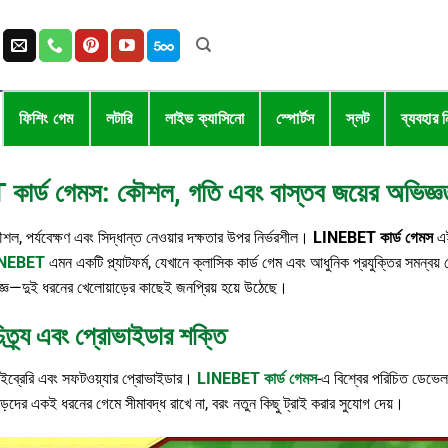
ফিশিং গেম
লটারি
লাইভ ক্যাসিনো
স্পোর্টস
স্লট
ব্যবহার ন
ার্ড গেমস: কৌশল, গতি এবং বাস্তব জয়ের অভিজ্
শল, পর্যবেক্ষণ এবং সিদ্ধান্ত নেওয়ার দক্ষতার উপর নির্ভরশীল।
LINEBET কার্ড গেমস
এই
NEBET
এমন একটি প্ল্যাটফর্ম, যেখানে ক্লাসিক কার্ড গেম এবং আধুনিক প্রযুক্তির সমন্ব
ঞ—দুই ধরনের খেলোয়াড়ের কাছেই জনপ্রিয় হয়ে উঠেছে।
্র্য এবং প্রোভাইডার শক্তি
লাইব্রেরি এবং সফটওয়্যার প্রোভাইডার।
LINEBET কার্ড গেমস
-এ বিশ্বের পরিচিত ডেভেলপ
ড়দের একই ধরনের গেমে সীমাবদ্ধ রাখে না, বরং নতুন কিছু ট্রাই করার সুযোগ দেয়।