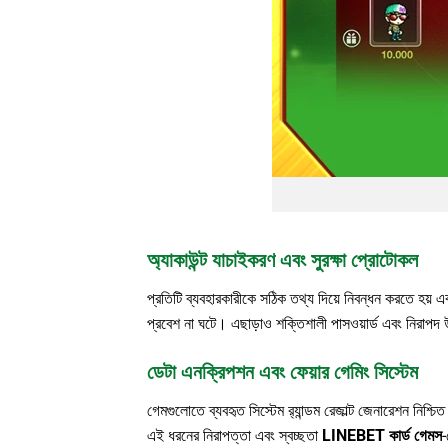
অ্যাকাউন্ট যাচাইকরণ এবং সুরক্ষা প্রোটোকল
প্রতিটি ব্যবহারকারীকে সঠিক তথ্য দিয়ে নিবন্ধন করতে হয় এ
প্রবেশ না ঘটে। এছাড়াও শক্তিশালী পাসওয়ার্ড এবং নিরাপদ উ
ডেটা এনক্রিপশন এবং ফেয়ার গেমিং সিস্টেম
গেমগুলোতে ব্যবহৃত সিস্টেম র‍্যান্ডম রেজাল্ট জেনারেশন নিশ্চ
এই ধরনের নিরাপত্তা এবং স্বচ্ছতা
LINEBET কার্ড গেমস