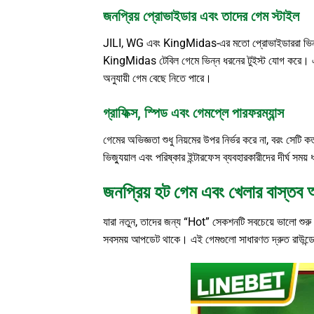
জনপ্রিয় প্রোভাইডার এবং তাদের গেম স্টাইল
JILI, WG এবং KingMidas-এর মতো প্রোভাইডাররা ভিন্ন ভি
KingMidas টেবিল গেমে ভিন্ন ধরনের টুইস্ট যোগ করে। এই 
অনুযায়ী গেম বেছে নিতে পারে।
গ্রাফিক্স, স্পিড এবং গেমপ্লে পারফরম্যান্স
গেমের অভিজ্ঞতা শুধু নিয়মের উপর নির্ভর করে না, বরং সেটি 
ভিজ্যুয়াল এবং পরিষ্কার ইন্টারফেস ব্যবহারকারীদের দীর্ঘ সময় 
জনপ্রিয় হট গেম এবং খেলার বাস্তব 
যারা নতুন, তাদের জন্য “Hot” সেকশনটি সবচেয়ে ভালো শুরু
সবসময় আপডেট থাকে। এই গেমগুলো সাধারণত দ্রুত রাউন্ড