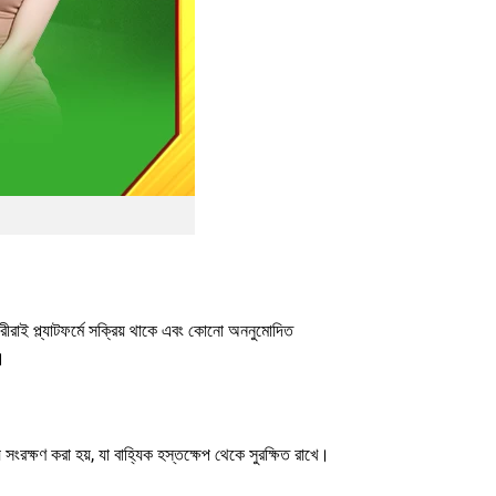
রীরাই প্ল্যাটফর্মে সক্রিয় থাকে এবং কোনো অননুমোদিত
।
় সংরক্ষণ করা হয়, যা বাহ্যিক হস্তক্ষেপ থেকে সুরক্ষিত রাখে।