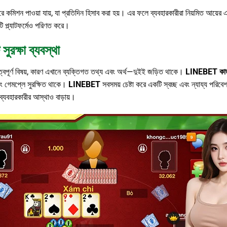
করে কমিশন পাওয়া যায়, যা প্রতিদিন হিসাব করা হয়। এর ফলে ব্যবহারকারীরা নিয়মিত আয়
ি প্ল্যাটফর্মেও পরিণত করে।
সুরক্ষা ব্যবস্থা
ত্বপূর্ণ বিষয়, কারণ এখানে ব্যক্তিগত তথ্য এবং অর্থ—দুইই জড়িত থাকে।
LINEBET কার্
এবং গেমপ্লে সুরক্ষিত থাকে।
LINEBET
সবসময় চেষ্টা করে একটি স্বচ্ছ এবং ন্যায্য পরিবে
ং ব্যবহারকারীর আস্থাও বাড়ায়।