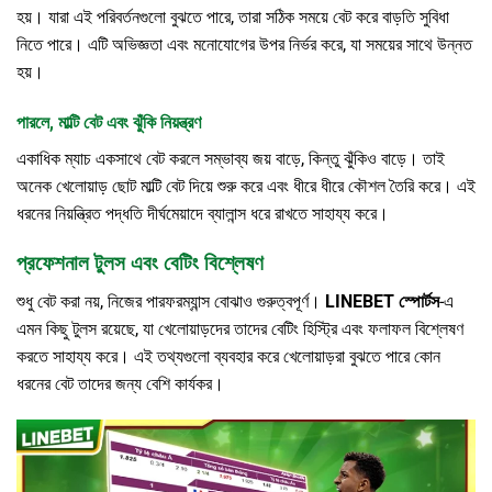
হয়। যারা এই পরিবর্তনগুলো বুঝতে পারে, তারা সঠিক সময়ে বেট করে বাড়তি সুবিধা
নিতে পারে। এটি অভিজ্ঞতা এবং মনোযোগের উপর নির্ভর করে, যা সময়ের সাথে উন্নত
হয়।
পারলে, মাল্টি বেট এবং ঝুঁকি নিয়ন্ত্রণ
একাধিক ম্যাচ একসাথে বেট করলে সম্ভাব্য জয় বাড়ে, কিন্তু ঝুঁকিও বাড়ে। তাই
অনেক খেলোয়াড় ছোট মাল্টি বেট দিয়ে শুরু করে এবং ধীরে ধীরে কৌশল তৈরি করে। এই
ধরনের নিয়ন্ত্রিত পদ্ধতি দীর্ঘমেয়াদে ব্যালান্স ধরে রাখতে সাহায্য করে।
প্রফেশনাল টুলস এবং বেটিং বিশ্লেষণ
শুধু বেট করা নয়, নিজের পারফরম্যান্স বোঝাও গুরুত্বপূর্ণ।
LINEBET স্পোর্টস
-এ
এমন কিছু টুলস রয়েছে, যা খেলোয়াড়দের তাদের বেটিং হিস্ট্রি এবং ফলাফল বিশ্লেষণ
করতে সাহায্য করে। এই তথ্যগুলো ব্যবহার করে খেলোয়াড়রা বুঝতে পারে কোন
ধরনের বেট তাদের জন্য বেশি কার্যকর।