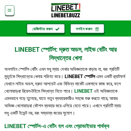
Bỏ
qua
nội
dung
রেজিস্টার করুন
লগইন করুন
LINEBET স্পোর্টস: দ্রুত অডস, লাইভ বেটিং আর
সিদ্ধান্তের খেলা
অনলাইন স্পোর্টস বেটিং এখন শুধু ম্যাচ দেখার অভিজ্ঞতাকে বাড়ায় না, বরং প্রতিটি
মুহূর্তকে সিদ্ধান্তের খেলায় পরিণত করে।
LINEBET স্পোর্টস
এমন একটি প্ল্যাটফর্ম
যেখানে লাইভ অডস, দ্রুত আপডেট এবং বিভিন্ন মার্কেট একসাথে কাজ করে, ফলে
খেলোয়াড়রা রিয়েল-টাইমে সিদ্ধান্ত নিতে পারে।
LINEBET
এই অভিজ্ঞতাকে
এমনভাবে গড়ে তুলেছে, যাতে নতুন ব্যবহারকারীও সহজে শুরু করতে পারে, আবার
অভিজ্ঞ খেলোয়াড়রা কৌশল ব্যবহার করে এগিয়ে যেতে পারে। এখানে প্রতিটি ম্যাচ
শুধু একটি ইভেন্ট নয়, বরং সম্ভাব্য জয়ের সুযোগ।
LINEBET স্পোর্টস-এ বেটিং হল এবং প্রোভাইডার পার্থক্য