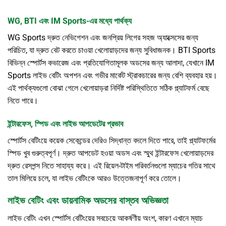
WG, BTI এবং IM Sports-এর মধ্যে পার্থক্য
WG Sports দ্রুত নেভিগেশন এবং জনপ্রিয় লিগের সহজ অ্যাক্সেসের জন্য
পরিচিত, যা দ্রুত বেট করতে চাওয়া খেলোয়াড়দের জন্য সুবিধাজনক। BTI Sports
বিভিন্ন স্পোর্টস কভারেজ এবং প্রতিযোগিতামূলক অডসের জন্য আলাদা, যেখানে IM
Sports লাইভ বেটিং অপশন এবং গভীর মার্কেট স্ট্রাকচারের জন্য বেশি ব্যবহার হয়।
এই পার্থক্যগুলো বোঝা গেলে খেলোয়াড়রা নির্দিষ্ট পরিস্থিতিতে সঠিক প্ল্যাটফর্ম বেছে
নিতে পারে।
ইন্টারফেস, স্পিড এবং লাইভ আপডেটের প্রভাব
স্পোর্টস বেটিংয়ে কয়েক সেকেন্ডের দেরিও সিদ্ধান্ত বদলে দিতে পারে, তাই প্ল্যাটফর্মের
স্পিড খুব গুরুত্বপূর্ণ। দ্রুত আপডেট হওয়া অডস এবং স্মুথ ইন্টারফেস খেলোয়াড়দের
দ্রুত রেসপন্স নিতে সাহায্য করে। এই রিয়েল-টাইম পরিবর্তনগুলো ম্যাচের গতির সাথে
তাল মিলিয়ে চলে, যা লাইভ বেটিংকে আরও উত্তেজনাপূর্ণ করে তোলে।
লাইভ বেটিং এবং ডায়নামিক অডসের বাস্তব অভিজ্ঞতা
লাইভ বেটিং এখন স্পোর্টস বেটিংয়ের সবচেয়ে আকর্ষণীয় অংশ, কারণ এখানে ম্যাচ