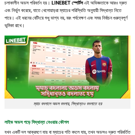
চলাকালীন অডস পরিবর্তন হয়।
LINEBET স্পোর্টস
এই অভিজ্ঞতাকে আরও দ্রুত
এবং নির্ভুল করেছে, যাতে খেলোয়াড়রা ম্যাচের পরিস্থিতি অনুযায়ী সিদ্ধান্ত নিতে
পারে। এই ধরনের বেটিংয়ে শুধু ভাগ্য নয়, বরং পর্যবেক্ষণ এবং সময় নির্বাচন গুরুত্বপূর্ণ
ভূমিকা রাখে।
ম্যাচ বদলালে অডস বদলায়, সিদ্ধান্তও বদলাতে হয়
লাইভ অডস পড়ে সিদ্ধান্ত নেওয়ার কৌশল
যখন একটি দল আক্রমণে যায় বা ম্যাচের গতি বদলে যায়, তখন অডসও দ্রুত পরিবর্তিত