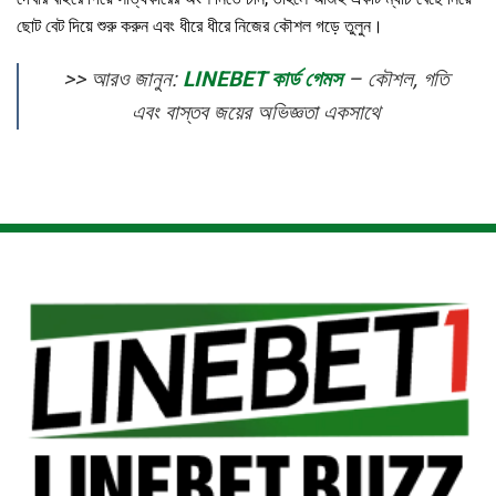
ছোট বেট দিয়ে শুরু করুন এবং ধীরে ধীরে নিজের কৌশল গড়ে তুলুন।
>> আরও জানুন:
LINEBET কার্ড গেমস
– কৌশল, গতি
এবং বাস্তব জয়ের অভিজ্ঞতা একসাথে