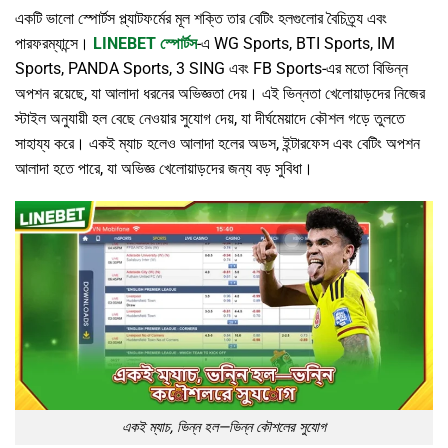
একটি ভালো স্পোর্টস প্ল্যাটফর্মের মূল শক্তি তার বেটিং হলগুলোর বৈচিত্র্য এবং
পারফরম্যান্সে।
LINEBET স্পোর্টস
-এ WG Sports, BTI Sports, IM
Sports, PANDA Sports, 3 SING এবং FB Sports-এর মতো বিভিন্ন
অপশন রয়েছে, যা আলাদা ধরনের অভিজ্ঞতা দেয়। এই ভিন্নতা খেলোয়াড়দের নিজের
স্টাইল অনুযায়ী হল বেছে নেওয়ার সুযোগ দেয়, যা দীর্ঘমেয়াদে কৌশল গড়ে তুলতে
সাহায্য করে। একই ম্যাচ হলেও আলাদা হলের অডস, ইন্টারফেস এবং বেটিং অপশন
আলাদা হতে পারে, যা অভিজ্ঞ খেলোয়াড়দের জন্য বড় সুবিধা।
একই ম্যাচ, ভিন্ন হল—ভিন্ন কৌশলের সুযোগ