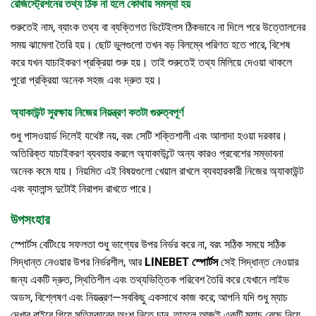
রেজিস্ট্রেশনের তথ্য ঠিক না হলে কোথায় সমস্যা হয়
শুরুতেই নাম, ব্যাংক তথ্য বা ব্যক্তিগত ডিটেইলস ঠিকভাবে না দিলে পরে উত্তোলনের
সময় ঝামেলা তৈরি হয়। ছোট ভুলগুলো তখন বড় বিলম্বে পরিণত হতে পারে, বিশেষ
করে যখন যাচাইকরণ প্রক্রিয়া শুরু হয়। তাই শুরুতেই তথ্য মিলিয়ে দেওয়া থাকলে
পুরো প্রক্রিয়া অনেক সহজ এবং দ্রুত হয়।
অ্যাকাউন্ট সুরক্ষায় নিজের নিয়ন্ত্রণ কতটা গুরুত্বপূর্ণ
শুধু পাসওয়ার্ড দিলেই যথেষ্ট নয়, বরং সেটি শক্তিশালী এবং আলাদা হওয়া দরকার।
অতিরিক্ত যাচাইকরণ ব্যবহার করলে অ্যাকাউন্টে অন্য কারও প্রবেশের সম্ভাবনা
অনেক কমে যায়। নিয়মিত এই বিষয়গুলো খেয়াল রাখলে ব্যবহারকারী নিজের অ্যাকাউন্ট
এবং ব্যালান্স দুটোই নিরাপদ রাখতে পারে।
উপসংহার
স্পোর্টস বেটিংয়ে সফলতা শুধু ভাগ্যের উপর নির্ভর করে না, বরং সঠিক সময়ে সঠিক
সিদ্ধান্ত নেওয়ার উপর নির্ভরশীল, আর
LINEBET স্পোর্টস
সেই সিদ্ধান্ত নেওয়ার
জন্য একটি দ্রুত, স্থিতিশীল এবং তথ্যভিত্তিক পরিবেশ তৈরি করে যেখানে লাইভ
অডস, বিশ্লেষণ এবং নিয়ন্ত্রণ—সবকিছু একসাথে কাজ করে; আপনি যদি শুধু ম্যাচ
দেখার বাইরে গিয়ে সত্যিকারের অংশ নিতে চান, তাহলে আজই একটি ম্যাচ বেছে নিয়ে