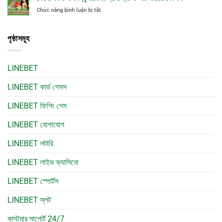
জেতার
সহজ
পার্থক্য
ở
Chức năng bình luận bị tắt
টিপস:
উপায়
কোথায়
কেনো
অন্ধভাবে
ফাস্ট
গুলি
উইন
পৃষ্ঠাসমূহ
না
স্ট্র্যাটেজি:
চালিয়ে
দ্রুত
হিসাব
ড্র-
করে
LINEBET
এ
খেললে
স্মার্ট
পার্থক্য
জয়ের
LINEBET কার্ড গেমস
কোথায়
কৌশল
LINEBET ফিশিং গেম
LINEBET যোগাযোগ
LINEBET লটারি
LINEBET লাইভ ক্যাসিনো
LINEBET স্পোর্টস
LINEBET স্লট
কাস্টমার সাপোর্ট 24/7