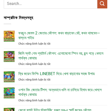
সাম্প্রতিক নিবন্ধসমূহ
ফরচুন জেমস 2 জেতার কৌশল: কখন বাড়াবেন বেট, কখন থামবেন—
বাস্তব গাইড
ở
Chức năng bình luận bị tắt
ফরচুন
জেমস
জিলি স্লট গেম প্যাটার্ন কৌশল: এলোমেলো স্পিন নয়, ছন্দ পড়ে খেললে
2
পার্থক্য কোথায়
জেতার
ở
Chức năng bình luận bị tắt
কৌশল:
জিলি
কখন
স্লট
ফ্রি কয়েন ফিশিং LINEBET দিয়ে খেলা বাড়ানোর সহজ উপায়
বাড়াবেন
গেম
বেট,
ở
Chức năng bình luận bị tắt
প্যাটার্ন
কখন
ফ্রি
কৌশল:
থামবেন
কয়েন
ওশান কিং জেতার টিপস: অন্ধভাবে গুলি না চালিয়ে হিসাব করে খেললে
এলোমেলো
—
ফিশিং
স্পিন
পার্থক্য কোথায়
বাস্তব
LINEBET
নয়,
গাইড
ở
Chức năng bình luận bị tắt
দিয়ে
ছন্দ
ওশান
খেলা
পড়ে
কিং
বাড়ানোর
কেনো ফাস্ট উইন স্ট্র্যাটেজি: দ্রুত ড্র-এ স্মার্ট জয়ের কৌশল
খেললে