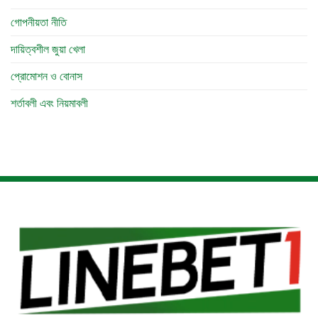
গোপনীয়তা নীতি
দায়িত্বশীল জুয়া খেলা
প্রোমোশন ও বোনাস
শর্তাবলী এবং নিয়মাবলী