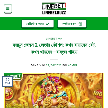
Bỏ
qua
nội
dung
রেজিস্টার করুন
লগইন করুন
LINEBET ব্লগ
ফরচুন জেমস 2 জেতার কৌশল: কখন বাড়াবেন বেট,
কখন থামবেন—বাস্তব গাইড
ĐĂNG VÀO
22/04/2026
BỞI
ADMIN
22
Th4