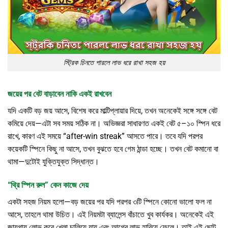
স্ট্রিক চিনতে পারলে লাভ ধরে রাখা সহজ হয়
জয়ের পর বেট বাড়াবেন নাকি একই রাখবেন
যদি একটি বড় জয় আসে, বিশেষ করে মাল্টিপ্লায়ার দিয়ে, তখন অনেকেই সঙ্গে সঙ্গে বেট
কমিয়ে দেয়—এটা সব সময় সঠিক না। অভিজ্ঞরা সাধারণত একই বেট ৫–১০ স্পিন ধরে
রাখে, কারণ এই সময়ে “after-win streak” আসতে পারে। তবে যদি পরপর
কয়েকটি স্পিনে কিছু না আসে, তখন বুঝতে হবে গেম ঠান্ডা হচ্ছে। তখন বেট কমানো বা
থামা—দুটোই যুক্তিযুক্ত সিদ্ধান্ত।
“থ্রি স্পিন রুল” কেন কাজে দেয়
একটা সহজ নিয়ম হলো—বড় জয়ের পর যদি পরপর ৩টি স্পিনে কোনো ভালো ফল না
আসে, তাহলে থামা উচিত। এই নিয়মটা ব্যালেন্স বাঁচাতে খুব কার্যকর। অনেকেই এই
জায়গায় লোভ করে খেলা চালিয়ে যায় এবং আগের লাভ হারিয়ে ফেলে। তাই এই ছোট