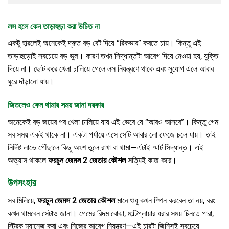
লস হলে কেন তাড়াহুড়া করা উচিত না
একটু হারলেই অনেকেই দ্রুত বড় বেট দিয়ে “রিকভার” করতে চায়। কিন্তু এই
তাড়াহুড়োই সবচেয়ে বড় ভুল। কারণ তখন সিদ্ধান্তটা আবেগ দিয়ে নেওয়া হয়, যুক্তি
দিয়ে না। ছোট করে খেলা চালিয়ে গেলে লস নিয়ন্ত্রণে থাকে এবং সুযোগ এলে আবার
ঘুরে দাঁড়ানো যায়।
জিতলেও কেন থামার সময় জানা দরকার
অনেকেই বড় জয়ের পর খেলা চালিয়ে যায় এই ভেবে যে “আরও আসবে”। কিন্তু গেম
সব সময় একই থাকে না। একটা পর্যায়ে এসে সেটি আবার লো ফেজে চলে যায়। তাই
নির্দিষ্ট লাভে পৌঁছালে কিছু অংশ তুলে রাখা বা থামা—এটাই স্মার্ট সিদ্ধান্ত। এই
অভ্যাস থাকলে
ফরচুন জেমস 2 জেতার কৌশল
সত্যিই কাজ করে।
উপসংহার
সব মিলিয়ে,
ফরচুন জেমস 2 জেতার কৌশল
মানে শুধু কখন স্পিন করবেন তা নয়, বরং
কখন থামবেন সেটাও জানা। গেমের রিদম বোঝা, মাল্টিপ্লায়ার ধরার সময় চিনতে পারা,
স্ট্রিক ম্যানেজ করা এবং নিজের আবেগ নিয়ন্ত্রণ—এই চারটা জিনিসই সবচেয়ে