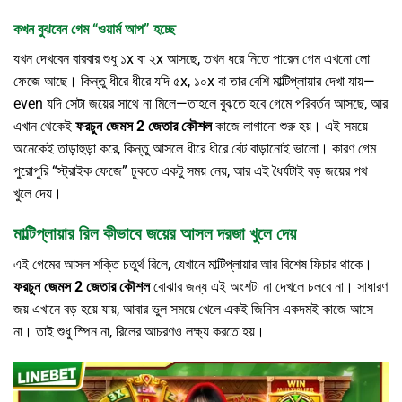
কখন বুঝবেন গেম “ওয়ার্ম আপ” হচ্ছে
যখন দেখবেন বারবার শুধু ১x বা ২x আসছে, তখন ধরে নিতে পারেন গেম এখনো লো
ফেজে আছে। কিন্তু ধীরে ধীরে যদি ৫x, ১০x বা তার বেশি মাল্টিপ্লায়ার দেখা যায়—
even যদি সেটা জয়ের সাথে না মিলে—তাহলে বুঝতে হবে গেমে পরিবর্তন আসছে, আর
এখান থেকেই
ফরচুন জেমস 2 জেতার কৌশল
কাজে লাগানো শুরু হয়। এই সময়ে
অনেকেই তাড়াহুড়া করে, কিন্তু আসলে ধীরে ধীরে বেট বাড়ানোই ভালো। কারণ গেম
পুরোপুরি “স্ট্রাইক ফেজে” ঢুকতে একটু সময় নেয়, আর এই ধৈর্যটাই বড় জয়ের পথ
খুলে দেয়।
মাল্টিপ্লায়ার রিল কীভাবে জয়ের আসল দরজা খুলে দেয়
এই গেমের আসল শক্তি চতুর্থ রিলে, যেখানে মাল্টিপ্লায়ার আর বিশেষ ফিচার থাকে।
ফরচুন জেমস 2 জেতার কৌশল
বোঝার জন্য এই অংশটা না দেখলে চলবে না। সাধারণ
জয় এখানে বড় হয়ে যায়, আবার ভুল সময়ে খেলে একই জিনিস একদমই কাজে আসে
না। তাই শুধু স্পিন না, রিলের আচরণও লক্ষ্য করতে হয়।