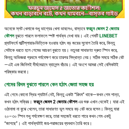
অনেকে স্লট খেলাকে শুধু ভাগ্যের খেলা ভাবলেও, বাস্তবে
ফরচুন জেমস 2 জেতার
কৌশল
বুঝতে পারলে ফলাফলে স্পষ্ট পার্থক্য দেখা যায়। এই গেমটি
LINEBET
প্ল্যাটফর্মে মাল্টিপ্লায়ার-ভিত্তিক হওয়ায় হঠাৎ বড় জয়ের সুযোগ তৈরি করে, কিন্তু
সেটাকে ধরতে হলে গেমের আচরণ বুঝতে হয়। নতুনরা সাধারণত দ্রুত স্পিন করে,
কিন্তু অভিজ্ঞরা প্রথমে পর্যবেক্ষণ করে তারপর সিদ্ধান্ত নেয়। সঠিক সময়ে সঠিক বেট
—এই এক জিনিসই দীর্ঘমেয়াদে ব্যালেন্স বাঁচায়। এই অংশে আমরা সেই বেসিকটাই
পরিষ্কার করবো।
গেমের রিদম বুঝতে পারলে কেন হঠাৎ জেতা সহজ হয়
এই গেমে কোনো স্থির প্যাটার্ন নেই, কিন্তু একটা “রিদম” থাকে—কখন গেম শান্ত,
কখন হঠাৎ সক্রিয়।
ফরচুন জেমস 2 জেতার কৌশল
এর শুরু এখান থেকেই। যারা এই
ওঠানামা না বুঝে খেলেন, তারা সাধারণত ভুল সময়ে বড় বেট করে বসেন। কিন্তু যারা
২০–৩০ স্পিন শুধু পর্যবেক্ষণ করে, তারা সহজেই ধরতে পারে কখন গেম একটু
“জাগছে”। এই পার্থক্যটাই জয়-পরাজয়ের ব্যবধান তৈরি করে।