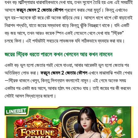
যখন বড় মাল্টিপ্লায়ার ধারাবাহিকভাবে দেখা যায়, তখন সুযোগ তৈরি হয় এবং এই সময়টিই
আসলে
ফরচুন জেমস 2 জেতার কৌশল
প্রয়োগ করার সেরা মুহূর্ত। কিন্তু এখানেও
ভুল হয়—অনেকে হুট করে বেট অনেক বাড়িয়ে দেয়। আসলে ধাপে ধাপে বেট বাড়ানোই
নিরাপদ পদ্ধতি, যাতে জয়ের সম্ভাবনা বাড়ে কিন্তু ঝুঁকি নিয়ন্ত্রণে থাকে। যদি একটি
বড় জয় আসে, তখন আরও কয়েক স্পিন একই লেভেলে খেলে দেখা যায় “স্ট্রিক”
চলছে কিনা। এই পর্যায়টাই সবচেয়ে লাভজনক যদি সঠিকভাবে ব্যবহার করা যায়।
জয়ের স্ট্রিক ধরতে পারলে কখন খেলবেন আর কখন নামবেন
একটা বড় ভুল হলো জেতার পরই থেমে যাওয়া, আবার আরেকটা ভুল হলো জেতার পর
অতিরিক্ত লোভ করা।
ফরচুন জেমস 2 জেতার কৌশল
এখানে মাঝামাঝি পথটা শেখায়
—স্ট্রিক থাকলে খেলুন, কিন্তু সিগন্যাল বদলালেই নামুন। এই গেমে অনেক সময়
একটার পর একটা জয় আসে, আবার হঠাৎ সব থেমেও যায়। তাই জয়ের পর কী করবেন
সেটাই আসল সিদ্ধান্তের জায়গা।